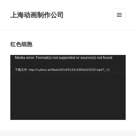
上海动画制作公司
菜单和
挂件
红色细胞
视
Media error: Format(s) not supported or source(s) not found
频
下载文件: http://v.yihoo.sh/flash/2014/5133c3393ef15233.mp4?_=1
播
放
器