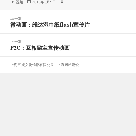
格
发
作
视频
2015年3月5日
式
布
者
于
文
上一篇
章
微动画：维达湿巾纸flash宣传片
上
导
篇
航
文
下一篇
章：
P2C：互相融宝宣传动画
下
篇
文
上海艺虎文化传播有限公司
-
上海网站建设
章：