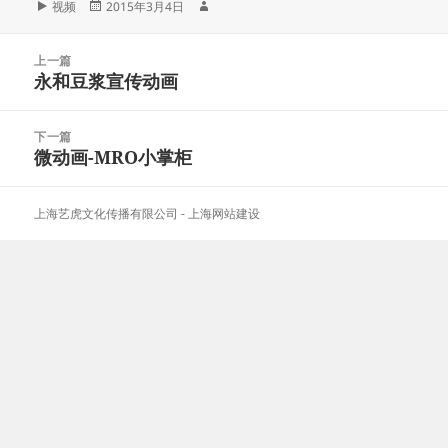
格
发
作
视频
2015年3月4日
式
布
者
于
文
上一篇
章
永和豆浆宣传动画
上
导
篇
航
文
下一篇
章：
微动画-MRO小掌柜
下
篇
文
上海艺虎文化传播有限公司
-
上海网站建设
章：