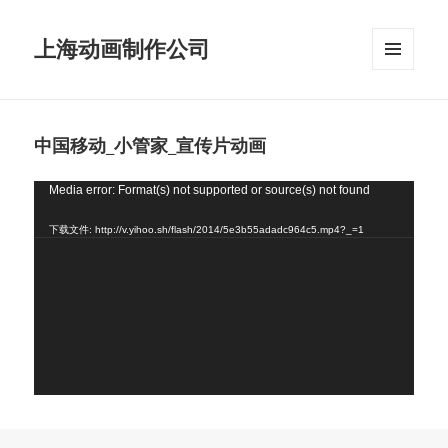
上海动画制作公司
菜单和
挂件
中国移动_小管家_宣传片动画
视
Media error: Format(s) not supported or source(s) not found
频
下载文件: http://v.yihoo.sh/flash/2014/5e3b55adadc964c5.mp4?_=1
播
放
器