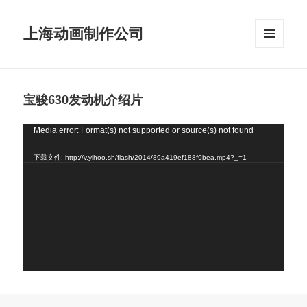
上海动画制作公司
菜单和
挂件
宝骏630发动机介绍片
视
Media error: Format(s) not supported or source(s) not found
频
下载文件: http://v.yihoo.sh/flash/2014/89a419ef188f9bea.mp4?_=1
播
放
器