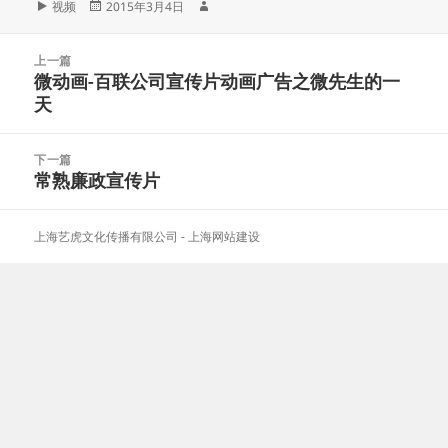
格
发
作
视频
2015年3月4日
式
布
者
于
文
上一篇
章
微动画-百联公司宣传片动画广告之微先生的一
上
导
天
篇
航
文
章：
下一篇
常熟廉政宣传片
下
篇
文
上海艺虎文化传播有限公司
-
上海网站建设
章：