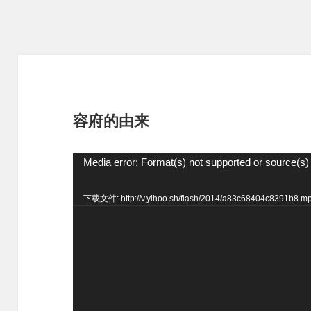
容府的由来
视
Media error: Format(s) not supported or source(s)
频
下载文件: http://v.yihoo.sh/flash/2014/a83c68404c8391b8.
播
放
器