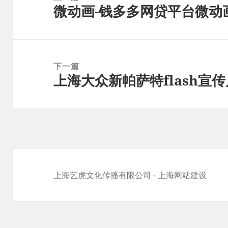
微动画-钱多多网贷平台微动
导
上
航
篇
文
章：
下一篇
上海大众新帕萨特flash宣
下
篇
文
章：
上海艺虎文化传播有限公司
-
上海网站建设