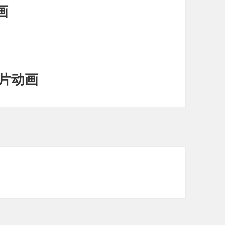
画
传片动画