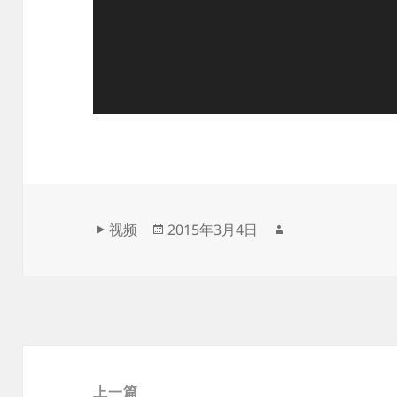
格
发
作
视频
2015年3月4日
式
布
者
于
文
章
上一篇