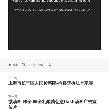
视
Media error: Format(s) not supported or source(s) not found
频
下载文件: http://v.yihoo.sh/flash/2014/d81f61fa53b2de79-2.mp4?_=2
播
放
器
格
发
作
视频
2015年3月5日
式
布
者
于
文
上一篇
章
上海市长宁区人民检察院-检察院执法七宗罪
上
导
篇
航
文
下一篇
章：
微动画-味全-味全乳酸菌创意flash动画广告宣
下
传片
篇